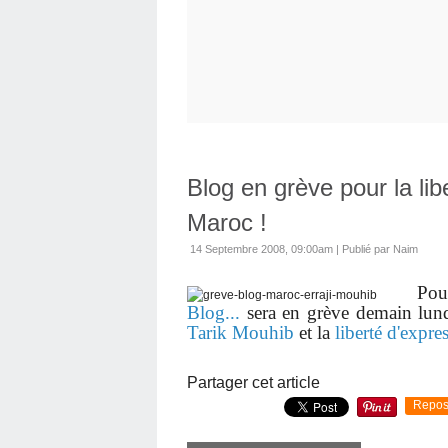
Blog en grève pour la lib
Maroc !
14 Septembre 2008, 09:00am
|
Publié par Naim
Pour un
Blog...
sera en grève demain lund
Tarik Mouhib
et la
liberté d'expre
Partager cet article
Repos