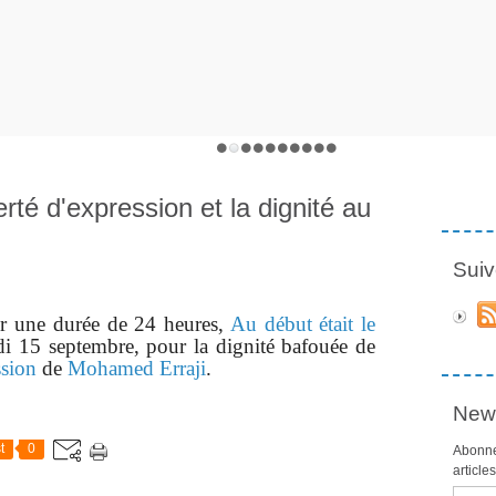
erté d'expression et la dignité au
Suiv
e durée de 24 heures,
Au début était le
i 15 septembre, pour la dignité bafouée de
ssion
de
Mohamed Erraji
.
News
t
0
Abonne
article
Email