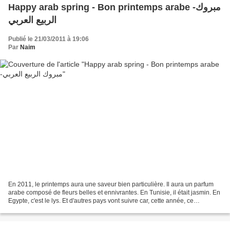
Happy arab spring - Bon printemps arabe -مبروك
الربيع العربي
Publié le 21/03/2011 à 19:06
Par
Naim
En 2011, le printemps aura une saveur bien particulière. Il aura un parfum
arabe composé de fleurs belles et ennivrantes. En Tunisie, il était jasmin. En
Egypte, c'est le lys. Et d'autres pays vont suivre car, cette année, ce
printemps arabe est d'une...