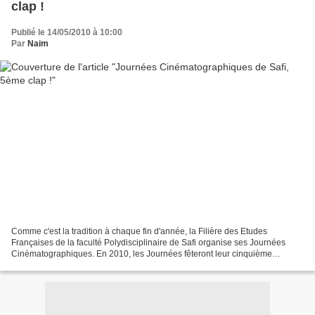
clap !
Publié le 14/05/2010 à 10:00
Par
Naim
Comme c'est la tradition à chaque fin d'année, la Filière des Etudes
Françaises de la faculté Polydisciplinaire de Safi organise ses Journées
Cinématographiques. En 2010, les Journées fêteront leur cinquième
anniversaire sur le thème de Violence et Cinéma,...