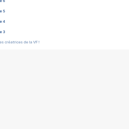
e 6
e 5
e 4
e 3
s créatrices de la VF !
e 2
e 1
e Mektoub My Love arrive enfin ! Rencontre avec Shaïn Boumedine et Sal
i : après Toni en famille
elle réalise le bouleversant Dites lui que je l'aime
ais ! Rencontre autour de Vie privée de Rebecca Zlotowski
 de Marguerite, Grave... Rencontre avec Ella Rumpf
 Les Rêveurs, un film intime sur la santé mentale