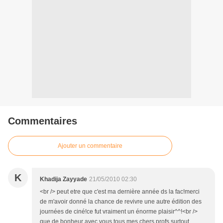
Commentaires
Ajouter un commentaire
K
Khadija Zayyade
21/05/2010 02:30
<br /> peut etre que c'est ma dernière année ds la fac!merci
de m'avoir donné la chance de revivre une autre édition des
journées de ciné!ce fut vraiment un énorme plaisir^^!<br />
que de bonheur avec vous tous,mes chers profs,surtout