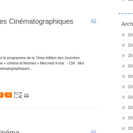
ées Cinématographiques
…
Arch
20
20
20
voici le programme de la 7ème édition des Journées
e « cinéma et femmes » Mercredi 9 mai : - 15h : Mot
20
inématographiques...
20
20
t
0
20
20
20
20
Cinéma