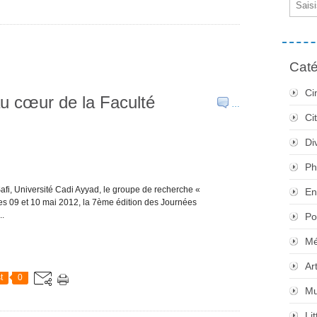
Caté
Ci
u cœur de la Faculté
…
Ci
Di
Ph
Safi, Université Cadi Ayyad, le groupe de recherche «
En
, les 09 et 10 mai 2012, la 7ème édition des Journées
..
Po
Mé
Ar
t
0
Mu
Li