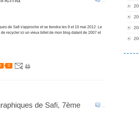
…
20
20
s de Safi s'approche et se tiendra les 9 et 10 mai 2012. Le
20
de recycler ici un vieux billet de mon blog datant de 2007 et
20
t
0
raphiques de Safi, 7ème
…