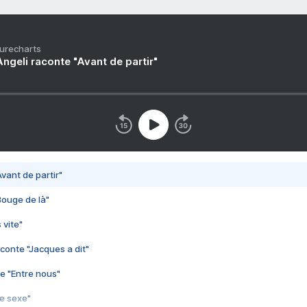
Purecharts
ngeli raconte "Avant de partir"
vant de partir"
Bouge de là"
 vite"
conte "Jacques a dit"
e "Entre nous"
3e sexe"