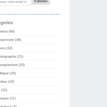
gories
néma
(66)
toyenneté
(48)
vers
(32)
otographie
(21)
seignement
(20)
litique
(20)
dias
(19)
t
(15)
sique
(11)
ttérature
(4)