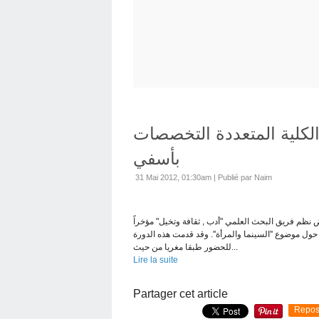
الكلية المتعددة التخصصات
بأسفي
31 Mai 2012, 01:30am
|
Publié par Naim
نظم فريق البحث العلمي "أدب , ثقافة وتخيل" مؤخراً
 حول موضوع ''السينما والمرأة''. وقد قدمت هذه الدورة
للحضور طبقا مغريا من حيث...
Lire la suite
Partager cet article
Repos