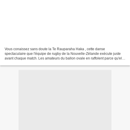
Vous conaissez sans doute la Te Rauparaha Haka , cette danse
spectaculaire que l'équipe de rugby de la Nouvelle-Zélande exécute juste
avant chaque match. Les amateurs du ballon ovale en raffolent parce qu'elle
symbolise le jeu de la meilleure équipe du...