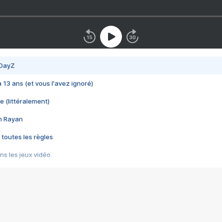
 DayZ
 a 13 ans (et vous l'avez ignoré)
e (littéralement)
im Rayan
 toutes les règles
s les jeux vidéo
us choquant de Rockstar ? - Le scandale BULLY
e plus moche de Steam
du RÊVE tourne au CAUCHEMAR