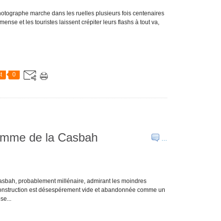
otographe marche dans les ruelles plusieurs fois centenaires
ense et les touristes laissent crépiter leurs flashs à tout va,
t
0
homme de la Casbah
…
sbah, probablement millénaire, admirant les moindres
e construction est désespérement vide et abandonnée comme un
se...