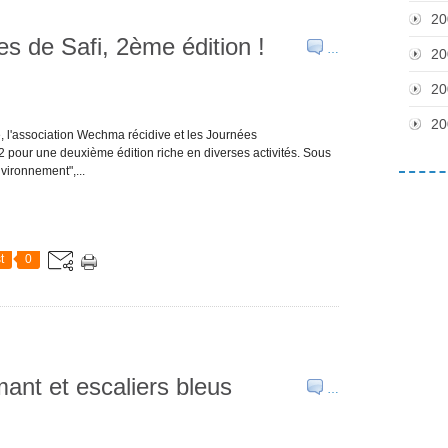
20
s de Safi, 2ème édition !
…
20
20
20
e, l'association Wechma récidive et les Journées
 pour une deuxième édition riche en diverses activités. Sous
vironnement",...
t
0
ant et escaliers bleus
…