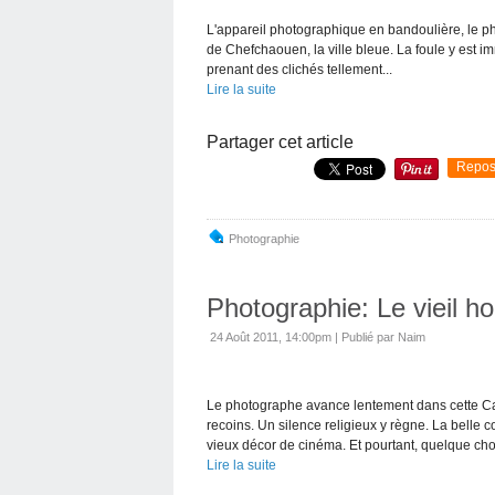
L'appareil photographique en bandoulière, le ph
de Chefchaouen, la ville bleue. La foule y est imm
prenant des clichés tellement...
Lire la suite
Partager cet article
Repos
Photographie
Photographie: Le vieil 
24 Août 2011, 14:00pm
|
Publié par Naim
Le photographe avance lentement dans cette Ca
recoins. Un silence religieux y règne. La bell
vieux décor de cinéma. Et pourtant, quelque cho
Lire la suite