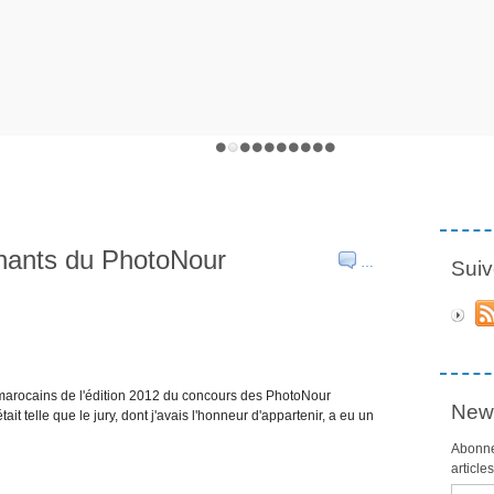
nants du PhotoNour
…
Suiv
s marocains de l'édition 2012 du concours des PhotoNour
News
ait telle que le jury, dont j'avais l'honneur d'appartenir, a eu un
Abonne
article
Email