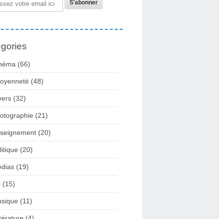
gories
néma
(66)
toyenneté
(48)
vers
(32)
otographie
(21)
seignement
(20)
litique
(20)
dias
(19)
t
(15)
sique
(11)
ttérature
(4)