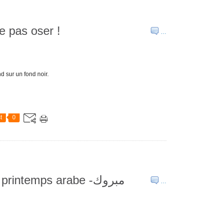
e pas oser !
…
 sur un fond noir.
t
0
intemps arabe -مبروك
…