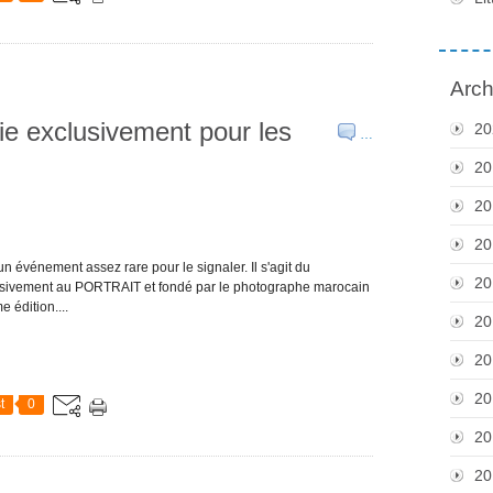
Arch
e exclusivement pour les
20
…
20
20
20
événement assez rare pour le signaler. Il s'agit du
20
sivement au PORTRAIT et fondé par le photographe marocain
 édition....
20
20
20
t
0
20
20