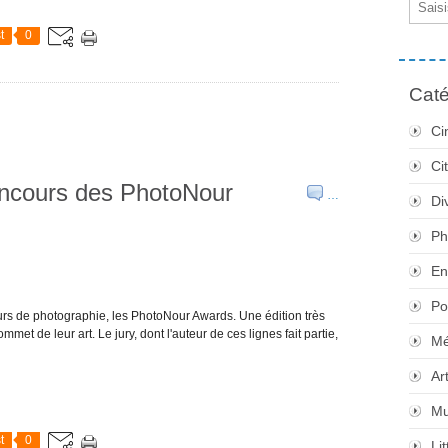
t
0
Caté
Ci
Ci
concours des PhotoNour
…
Di
Ph
En
Po
urs de photographie, les PhotoNour Awards. Une édition très
t de leur art. Le jury, dont l'auteur de ces lignes fait partie,
Mé
Ar
Mu
t
0
Li