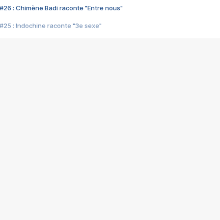
#26 : Chimène Badi raconte "Entre nous"
#25 : Indochine raconte "3e sexe"
#24 : Zaho raconte "C'est chelou"
#23 : Patrick Bruel raconte "Au café des délices"
#22 : Kyo raconte "Le chemin"
#21 : Nolwenn Leroy raconte "Cassé"
#20 : Patrick Hernandez raconte "Born to be alive"
#19 : Lorie raconte "Près de moi"
#18 : Michael Jones raconte "A nos actes manqués" (avec Jean-Jacque
#17 : Khaled raconte "Aïcha"
#16 : Corneille raconte "Parce qu'on vient de loin"
#15 : Indochine raconte "L'aventurier"