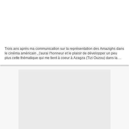
Trois ans après ma communication sur la représentation des Amazighs dans
le cinéma américain , j'aurai l'honneur et le plaisir de développer un peu
plus cette thématique qui me tient à coeur à Azagza (Tizi Ouzou) dans la
Kabylie en Algérie les 7 et 8...