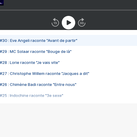
#30 : Eve Angeli raconte "Avant de partir"
#29 : MC Solaar raconte "Bouge de là"
28 : Lorie raconte "Je vais vite"
#27 : Christophe Willem raconte "Jacques a dit"
#26 : Chimène Badi raconte "Entre nous"
#25 : Indochine raconte "3e sexe"
#24 : Zaho raconte "C'est chelou"
#23 : Patrick Bruel raconte "Au café des délices"
#22 : Kyo raconte "Le chemin"