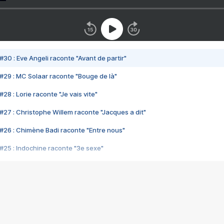
#30 : Eve Angeli raconte "Avant de partir"
#29 : MC Solaar raconte "Bouge de là"
28 : Lorie raconte "Je vais vite"
#27 : Christophe Willem raconte "Jacques a dit"
#26 : Chimène Badi raconte "Entre nous"
#25 : Indochine raconte "3e sexe"
#24 : Zaho raconte "C'est chelou"
#23 : Patrick Bruel raconte "Au café des délices"
#22 : Kyo raconte "Le chemin"
#21 : Nolwenn Leroy raconte "Cassé"