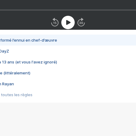
nsformé l’ennui en chef-d’œuvre
 DayZ
 a 13 ans (et vous l'avez ignoré)
e (littéralement)
im Rayan
 toutes les règles
s les jeux vidéo
us choquant de Rockstar ? - Le scandale BULLY
e plus moche de Steam