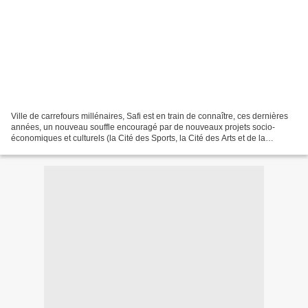
Ville de carrefours millénaires, Safi est en train de connaître, ces dernières
années, un nouveau souffle encouragé par de nouveaux projets socio-
économiques et culturels (la Cité des Sports, la Cité des Arts et de la
Culture...). Signe de ce renouveau,...