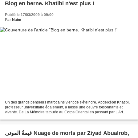
Blog en berne. Khatibi n'est plus !
Publié le 17/03/2009 à 09:00
Par
Naim
Un des grands penseurs marocains vient de s'éteindre. Abdelkébir Khatibi,
professeur universitaire également, a laissé une oeuvre foisonnante et
vivante. De La Mémoire tatouée au Corps Oriental en passant par L'Art
calligraphique arabe et de La mille...
غيمةُ الموتى Nuage de morts par Ziyad Abualrob,