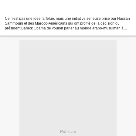
Ce n'est pas une idée farfelue, mais une initiative sérieuse prise par Hassan
Samrhouni et des Maroco-Américains qui ont profité de la décision du
président Barack Obama de vouloir parler au monde arabo-musulman à
partir d'une capitale musulmane. Conscients...
Publicité