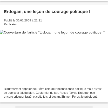
Erdogan, une leçon de courage politique !
Publié le 30/01/2009 à 21:21
Par
Naim
D'autres vont appeler peut-être cela de l'inconscience politique mais qu'est
ce que cela fait du bien. Coutumier du fait, Recep Tayyip Erdogan ose
encore critiquer Israël et cette fois-ci devant Shimon Peres, le président
israélien, en lui citant ses...