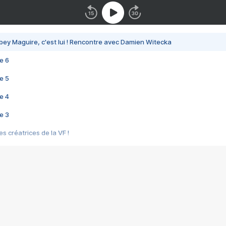
bey Maguire, c'est lui ! Rencontre avec Damien Witecka
e 6
e 5
e 4
e 3
s créatrices de la VF !
e 2
e 1
e Mektoub My Love arrive enfin ! Rencontre avec Shaïn Boumedine et Sal
i : après Toni en famille
elle réalise le bouleversant Dites lui que je l'aime