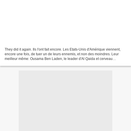
They did it again. Ils l'ont fait encore. Les Etats-Unis d'Amérique viennent,
encore une fois, de tuer un de leurs ennemis, et non des moindres. Leur
meilleur même: Ousama Ben Laden, le leader d'Al Qaida et cerveau
supposé de tout le mal qui sévit sur...