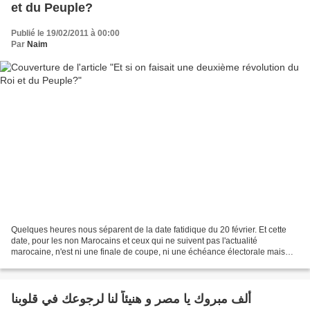
et du Peuple?
Publié le 19/02/2011 à 00:00
Par
Naim
Quelques heures nous séparent de la date fatidique du 20 février. Et cette
date, pour les non Marocains et ceux qui ne suivent pas l'actualité
marocaine, n'est ni une finale de coupe, ni une échéance électorale mais
juste une manifestation citoyenne....
ألف مبروك يا مصر و هنيئاً لنا لرجوعك في قلوبنا