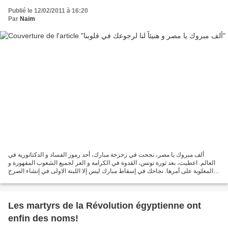
Publié le 12/02/2011 à 16:20
Par
Naim
ألف مبروك يا مصر، نجحت في زحزحة مبارك، أحد رموز الفساد و الدكتاتورية في
العالم. اعطيت، بعد ثورة تونس، القدوة في الكرامة و العز لجميع الشعوب المقهورة و
المغلوبة على أمرها. نجاحك في إسقاط مبارك ليس إلا اللبنة الاولى في إنشاء الصرح
الديمقراطي المنشود. فحظاً...
Les martyrs de la Révolution égyptienne ont
enfin des noms!