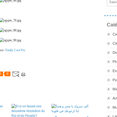
Caté
Ci
Ci
rce:
Totally Cool Pix
.
Di
Ph
En
t
0
Po
Mé
Ar
Mu
Li