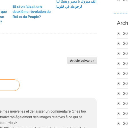
ألف مبروك يا مصر و هنيئاً لنا
Et si on faisait une
لرجوعك في قلوبنا
 que
deuxième révolution du
sse
Roi et du Peuple?
e?
Arch
20
20
20
Article suivant »
20
20
20
20
20
e mes nouvelles et de laisser un commentaire (chez too
20
u trouveras également des images relatives à ce qui se
ture :<br />
20