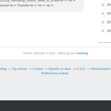
011/02/a_harrowing_historic_week_in_e.html<br /> <br />
20
use!<br /> Thamitié<br /> <br /> <br />
20
20
20
Theme: Delicate © 2026 - Hébergé par
Overblog
rblog
Top articles
Contact
Signaler un abus
C.G.U.
Rémunération e
Préférences cookies