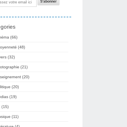
gories
néma
(66)
toyenneté
(48)
vers
(32)
otographie
(21)
seignement
(20)
litique
(20)
dias
(19)
t
(15)
sique
(11)
ttérature
(4)