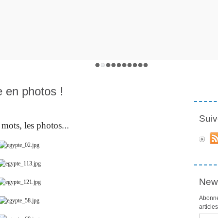
 en photos !
Suiv
 mots, les photos...
News
Abonne
article
Email