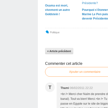
Osama est mort,
vivement un autre
Pourquoi s'étonner
Goldstein !
Marine Le Pen pui
devenir Président
Politique
« Article précédent
Commenter cet article
Ajouter un commentaire
T
Thami
06/02/2011 22:22
<br /> Merci cher Naïm de prendre d
banal). Tout va bien! Merci.<br /> T
passe en Egypte sur le site de bigpic