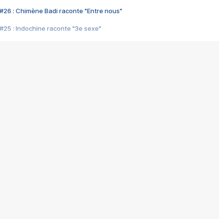
#26 : Chimène Badi raconte "Entre nous"
#25 : Indochine raconte "3e sexe"
#24 : Zaho raconte "C'est chelou"
#23 : Patrick Bruel raconte "Au café des délices"
#22 : Kyo raconte "Le chemin"
#21 : Nolwenn Leroy raconte "Cassé"
#20 : Patrick Hernandez raconte "Born to be alive"
#19 : Lorie raconte "Près de moi"
#18 : Michael Jones raconte "A nos actes manqués" (avec Jean-Jacque
#17 : Khaled raconte "Aïcha"
#16 : Corneille raconte "Parce qu'on vient de loin"
#15 : Indochine raconte "L'aventurier"