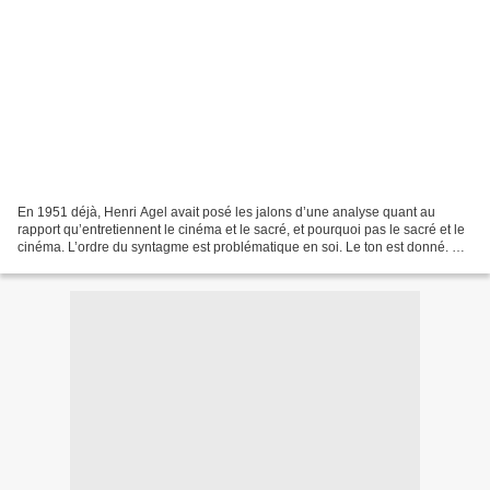
En 1951 déjà, Henri Agel avait posé les jalons d’une analyse quant au
rapport qu’entretiennent le cinéma et le sacré, et pourquoi pas le sacré et le
cinéma. L’ordre du syntagme est problématique en soi. Le ton est donné. De
sa septième position dans le...