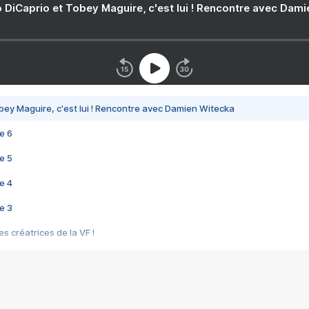
 DiCaprio et Tobey Maguire, c'est lui ! Rencontre avec Dam
bey Maguire, c'est lui ! Rencontre avec Damien Witecka
e 6
e 5
e 4
e 3
s créatrices de la VF !
e 2
e 1
e Mektoub My Love arrive enfin ! Rencontre avec Shaïn Boumedine et Sal