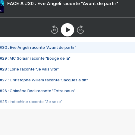
FACE A #30 : Eve Angeli raconte "Avant de partir"
#30 : Eve Angeli raconte "Avant de partir"
#29 : MC Solaar raconte "Bouge de là"
28 : Lorie raconte "Je vais vite"
#27 : Christophe Willem raconte "Jacques a dit"
#26 : Chimène Badi raconte "Entre nous"
#25 : Indochine raconte "3e sexe"
#24 : Zaho raconte "C'est chelou"
#23 : Patrick Bruel raconte "Au café des délices"
#22 : Kyo raconte "Le chemin"