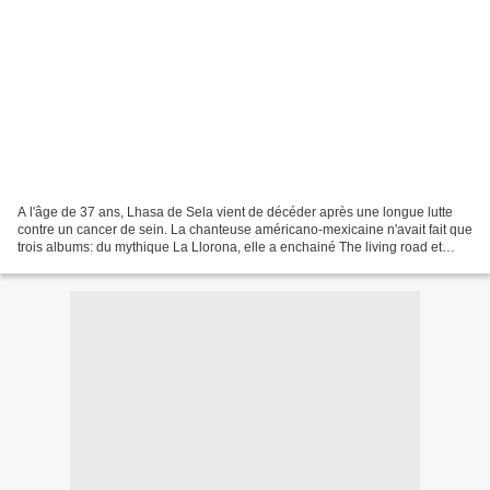
A l'âge de 37 ans, Lhasa de Sela vient de décéder après une longue lutte
contre un cancer de sein. La chanteuse américano-mexicaine n'avait fait que
trois albums: du mythique La Llorona, elle a enchainé The living road et
Lhasa. Une voix sublime, une...