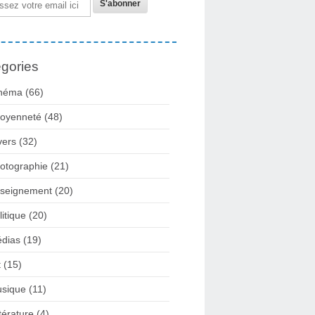
gories
néma
(66)
toyenneté
(48)
vers
(32)
otographie
(21)
seignement
(20)
litique
(20)
dias
(19)
t
(15)
sique
(11)
ttérature
(4)