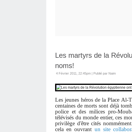
Les martyrs de la Révolu
noms!
4 Février 2011, 22:45pm
|
Publié par Naim
Les jeunes héros de la Place Al-T
centaines de morts sont déjà tomb
police et des milices pro-Moub
télévisés du monde entier, ces mort
privilège d'être cités nommément
cela en ouvrant
un site collabora