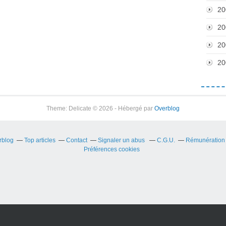
20
20
20
20
Theme: Delicate © 2026 - Hébergé par
Overblog
rblog
Top articles
Contact
Signaler un abus
C.G.U.
Rémunération e
Préférences cookies