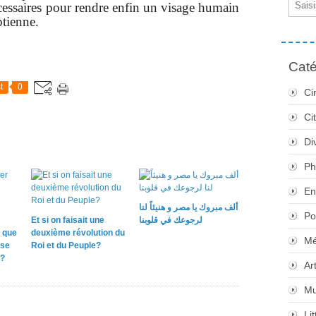
écessaires pour rendre enfin un visage humain
tienne.
Caté
t
0
Ci
Ci
Di
Ph
En
ألف مبروك يا مصر و هنيئاً لنا
Po
Et si on faisait une
لرجوعك في قلوبنا
 que
deuxième révolution du
Mé
sse
Roi et du Peuple?
e?
Ar
Mu
Li