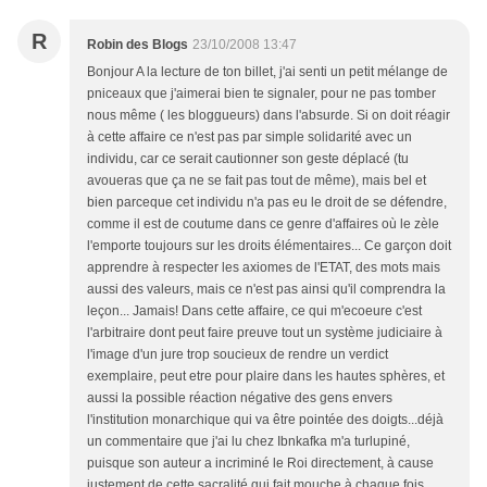
R
Robin des Blogs
23/10/2008 13:47
Bonjour A la lecture de ton billet, j'ai senti un petit mélange de
pniceaux que j'aimerai bien te signaler, pour ne pas tomber
nous même ( les bloggueurs) dans l'absurde. Si on doit réagir
à cette affaire ce n'est pas par simple solidarité avec un
individu, car ce serait cautionner son geste déplacé (tu
avoueras que ça ne se fait pas tout de même), mais bel et
bien parceque cet individu n'a pas eu le droit de se défendre,
comme il est de coutume dans ce genre d'affaires où le zèle
l'emporte toujours sur les droits élémentaires... Ce garçon doit
apprendre à respecter les axiomes de l'ETAT, des mots mais
aussi des valeurs, mais ce n'est pas ainsi qu'il comprendra la
leçon... Jamais! Dans cette affaire, ce qui m'ecoeure c'est
l'arbitraire dont peut faire preuve tout un système judiciaire à
l'image d'un jure trop soucieux de rendre un verdict
exemplaire, peut etre pour plaire dans les hautes sphères, et
aussi la possible réaction négative des gens envers
l'institution monarchique qui va être pointée des doigts...déjà
un commentaire que j'ai lu chez Ibnkafka m'a turlupiné,
puisque son auteur a incriminé le Roi directement, à cause
justement de cette sacralité qui fait mouche à chaque fois