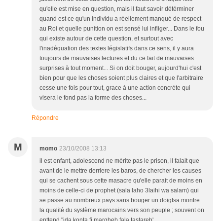
qu'elle est mise en question, mais il faut savoir détérminer
quand est ce qu'un individu a réellement manqué de respect
au Roi et quelle punition on est sensé lui infliger... Dans le fou
qui existe autour de cette question, et surtout avec
l'inadéquation des textes législatifs dans ce sens, il y aura
toujours de mauvaises lectures et du ce fait de mauvaises
surprises à tout moment... Si on doit bouger, aujourd'hui c'est
bien pour que les choses soient plus claires et que l'arbitraire
cesse une fois pour tout, grace à une action concrète qui
visera le fond pas la forme des choses...
Répondre
M
momo
23/10/2008 13:13
il est enfant, adolescend ne mérite pas le prison, il falait que
avant de le mettre derriere les baros, de chercher les causes
qui se cachent sous cette masacre qu'elle parait de moins en
moins de celle-ci de prophet (sala laho 3laihi wa salam) qui
se passe au nombreux pays sans bouger un doigtsa montre
la qualité du système marocains vers son peuple ; souvent on
enttend "ida konta fi margheb fala tastareb'