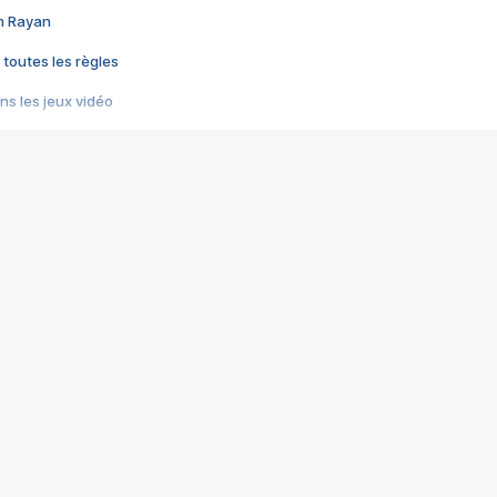
im Rayan
 toutes les règles
s les jeux vidéo
us choquant de Rockstar ? - Le scandale BULLY
e plus moche de Steam
du RÊVE tourne au CAUCHEMAR
pendant 8 heures
it… à tort
umiliés par un jeu vidéo
ire - Final Fantasy 8
ti un empire - Age of Empires
story DOFUS