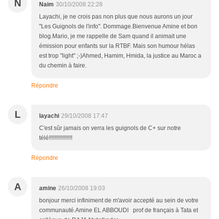
N
Naim
30/10/2008 22:28
Layachi, je ne crois pas non plus que nous aurons un jour
"Les Guignols de l'info". Dommage.Bienvenue Amine et bon
blog.Mario, je me rappelle de Sam quand il animait une
émission pour enfants sur la RTBF. Mais son humour hélas
est trop "light" ;-)Ahmed, Hamim, Hmida, la justice au Maroc a
du chemin à faire.
Répondre
L
layachi
29/10/2008 17:47
C'est sûr jamais on verra les guignols de C+ sur notre
télé!!!!!!!!!!!!!!!!
Répondre
A
amine
26/10/2008 19:03
bonjour merci infiniment de m'avoir accepté au sein de votre
communauté.Amine EL ABBOUDI prof de français à Tata et