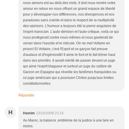
nous aimons est au-delà des mots. Il doit nous rendre notre
amour en retour en nous offrant un grand espace de liberté
pour y développer nos différences, nos divergences et nos
paradoxes sans crainte et dans le respect de la multiplicité
des opinions. L'humour a toujours été la pierre angulaire de
l'esprit marocain. L'auto-dérision et l'auto-critique, voilà ce qui
nous protègerait contre nous-mêmes et nous garderait de
verser dans l'asurde et le ridicule. On ne met Voltaire en
prison! Et Voltaire, c'est l'Esprit et ce garçon fait preuve
d'audace et d'ingéniosité! Il aime le foot et le fait trôner haut
dans ses priorités. Il aurait mérité de passer devant un juge
qui aime l'esprit blagueur et surtout un juge du calibre de
Garzon en Espagne qui réveille les fantômes franquistes ou
ce juge américain qui a poursuivi Clinton jusqu'aux limites
constitutionnelles.
Répondre
H
Hamim
23/10/2008 23:16
Au Maroc, la balance ;emblème de la justice à une tare en
moins.