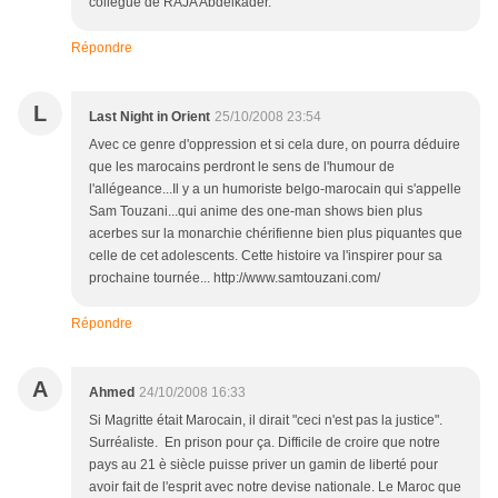
collègue de RAJA Abdelkader.
Répondre
L
Last Night in Orient
25/10/2008 23:54
Avec ce genre d'oppression et si cela dure, on pourra déduire
que les marocains perdront le sens de l'humour de
l'allégeance...Il y a un humoriste belgo-marocain qui s'appelle
Sam Touzani...qui anime des one-man shows bien plus
acerbes sur la monarchie chérifienne bien plus piquantes que
celle de cet adolescents. Cette histoire va l'inspirer pour sa
prochaine tournée... http://www.samtouzani.com/
Répondre
A
Ahmed
24/10/2008 16:33
Si Magritte était Marocain, il dirait "ceci n'est pas la justice".
Surréaliste. En prison pour ça. Difficile de croire que notre
pays au 21 è siècle puisse priver un gamin de liberté pour
avoir fait de l'esprit avec notre devise nationale. Le Maroc que