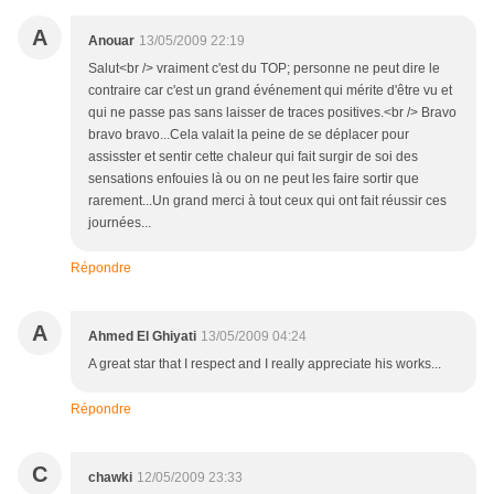
A
Anouar
13/05/2009 22:19
Salut<br /> vraiment c'est du TOP; personne ne peut dire le
contraire car c'est un grand événement qui mérite d'être vu et
qui ne passe pas sans laisser de traces positives.<br /> Bravo
bravo bravo...Cela valait la peine de se déplacer pour
assisster et sentir cette chaleur qui fait surgir de soi des
sensations enfouies là ou on ne peut les faire sortir que
rarement...Un grand merci à tout ceux qui ont fait réussir ces
journées...
Répondre
A
Ahmed El Ghiyati
13/05/2009 04:24
A great star that I respect and I really appreciate his works...
Répondre
C
chawki
12/05/2009 23:33