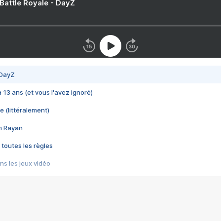
 Battle Royale - DayZ
 DayZ
 a 13 ans (et vous l'avez ignoré)
e (littéralement)
im Rayan
 toutes les règles
s les jeux vidéo
us choquant de Rockstar ? - Le scandale BULLY
e plus moche de Steam
du RÊVE tourne au CAUCHEMAR