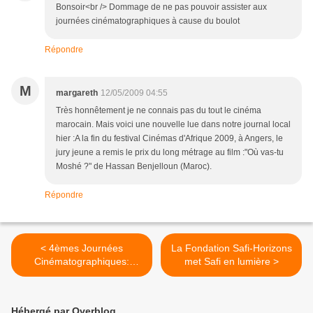
Bonsoir<br /> Dommage de ne pas pouvoir assister aux
journées cinématographiques à cause du boulot
Répondre
M
margareth
12/05/2009 04:55
Très honnêtement je ne connais pas du tout le cinéma
marocain. Mais voici une nouvelle lue dans notre journal local
hier :A la fin du festival Cinémas d'Afrique 2009, à Angers, le
jury jeune a remis le prix du long métrage au film :"Où vas-tu
Moshé ?" de Hassan Benjelloun (Maroc).
Répondre
< 4èmes Journées
La Fondation Safi-Horizons
Cinématographiques:
met Safi en lumière >
demandez le programme !
Hébergé par Overblog