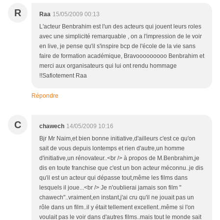
R
Raa
15/05/2009 00:13
L'acteur Benbrahim est l'un des acteurs qui jouent leurs roles
avec une simplicité remarquable , on a l'impression de le voir
en live, je pense qu'il s'inspire bcp de l'école de la vie sans
faire de formation académique, Bravooooooooo Benbrahim et
merci aux organisateurs qui lui ont rendu hommage
!!Safiotement Raa
Répondre
C
chawech
14/05/2009 10:16
Bjr Mr Naim,et bien bonne initiative,d'ailleurs c'est ce qu'on
sait de vous depuis lontemps et rien d'autre,un homme
d'initiative,un rénovateur..<br /> à propos de M.Benbrahim,je
dis en toute franchise que c'est un bon acteur méconnu..je dis
qu'il est un acteur qui dépasse tout,même les films dans
lesquels il joue...<br /> Je n'oublierai jamais son film "
chawech"..vraiment,en instant,j'ai cru qu'il ne jouait pas un
rôle dans un film..il y était tellement excellent..même si l'on
voulait pas le voir dans d'autres films..mais tout le monde sait