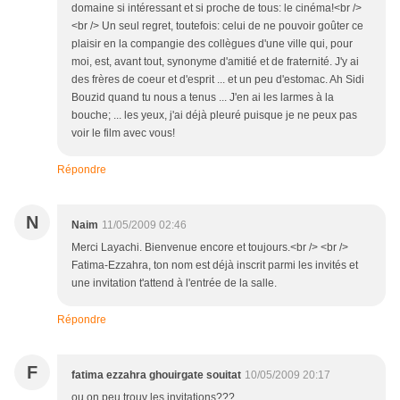
domaine si intéressant et si proche de tous: le cinéma!<br />
<br /> Un seul regret, toutefois: celui de ne pouvoir goûter ce
plaisir en la compangie des collègues d'une ville qui, pour
moi, est, avant tout, synonyme d'amitié et de fraternité. J'y ai
des frères de coeur et d'esprit ... et un peu d'estomac. Ah Sidi
Bouzid quand tu nous a tenus ... J'en ai les larmes à la
bouche; ... les yeux, j'ai déjà pleuré puisque je ne peux pas
voir le film avec vous!
Répondre
N
Naim
11/05/2009 02:46
Merci Layachi. Bienvenue encore et toujours.<br /> <br />
Fatima-Ezzahra, ton nom est déjà inscrit parmi les invités et
une invitation t'attend à l'entrée de la salle.
Répondre
F
fatima ezzahra ghouirgate souitat
10/05/2009 20:17
ou on peu trouv les invitations???