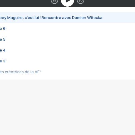
bey Maguire, c'est lui ! Rencontre avec Damien Witecka
e 6
e 5
e 4
e 3
s créatrices de la VF !
e 2
e 1
e Mektoub My Love arrive enfin ! Rencontre avec Shaïn Boumedine et Sal
i : après Toni en famille
elle réalise le bouleversant Dites lui que je l'aime