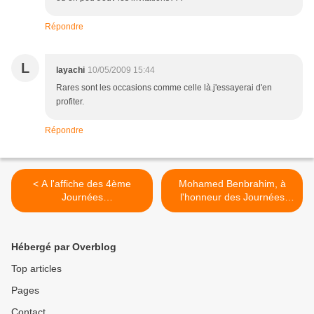
Répondre
L
layachi
10/05/2009 15:44
Rares sont les occasions comme celle là.j'essayerai d'en
profiter.
Répondre
< A l'affiche des 4ème
Mohamed Benbrahim, à
Journées
l'honneur des Journées
Cinématographiques de
Ciné de Safi ! >
Safi
Hébergé par Overblog
Top articles
Pages
Contact