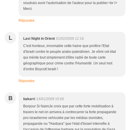
voudrais avoir l'autorisation de l'auteur pour la publier.<br />
Merci
Répondre
L
Last Night in Orient
01/02/2009 12:18
C'est honteux, innomable cette haine que profère l'Etat
d'Israël contre le peuple arabo-palestinien. Je vômi cet état
qui mérite tout simplement d'être radié de toute carte
géographique pour crime contre l'Humanité. Un seul mot
d'ordre Boycott Israël !
Répondre
B
bakarri
14/01/2009 15:00
Bonjour Si NaimJe croix que par cette forte mobilisation à
travers le net on arrivera à contrecarrer la forte propagande
pro-israelienne vehiculée par les médias sionistes,
propagande ou "Hasbara" que l'etat d'Israel intensifie à
l'occasion de l'offensive barbare sur la population de Gaza,