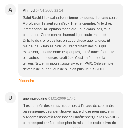
A
Ahmed
04/01/2009 22:14
Salut Rachid,Les salauds ont fermé les portes. Le sang coule.
A profusion. Ils sont sûrs d'eux. Rien à craindre. Ni le droit
international, ni l'opinion mondiale. Tous complices, tous
coupables. Crime contre l'humanité, en toute impunité.
Difficile de croire dès lors en autre chose que la force. Et
malheur aux faibles. Voici où s'enracinent des bus qui
explosent, la haine entre les peuples, la méfiance éternelle ...
et d'autres innocences sacrifiées. C'est le règne de la
terreur. Ni tuer, ni mourir. Juste vivre, en PAIX. Cela semble
devenir, de jour en jour, de plus en plus IMPOSSIBLE.
Répondre
U
une marocaine
04/01/2009 17:41
"Les damnés des temps modernes, à l'image de cette mère
palestinienne, devraient trouver autre chose pour mettre fin
aux agressions et à l'occupation israélienne"Que les ARABES
commençent par faire triompher la raison. Le reste suivra de