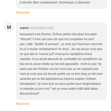
à bientôt. Bien cordialement. Dominique Le Boucher
Répondre
M
mijork
04/01/2009 10:05
waaaaayli a ba Rachid..Ze3ma yallah radi yban lina wjah
"lihoude" !! mon ami,sois sûr que les coupables ne sont
pas cette "faistful of animals"...je crois qu'il faut bien chercher
là où il réside veritablement "le virus"...de ma part,je crois que
ce que fait ce "cancer juif" n'est qu'un symptôme d'une
maladie..et ça serait absurde de combattre les symptômes au
lieu de la cause réelle qui les fait apparaitre...n'est ce pas ?je
parle pas de l'histoire car j'en crois pas..je me rappelle pas
mais je crois que j'ai trouvé publié sur ce bon blog un très bon
adverbe,qui en fait appartient au fameux anglais "william
sheakspeer"..je crois qu'il va nous guider pour diagnotsiquer
la maladie,ce prov est " rah ya nnas makin ddib ddib,takan
lkhrouf khrouf"'
Répondre