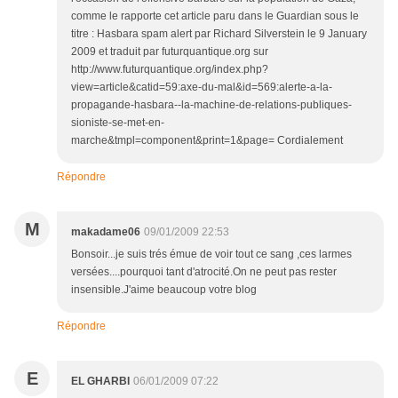
comme le rapporte cet article paru dans le Guardian sous le
titre : Hasbara spam alert par Richard Silverstein le 9 January
2009 et traduit par futurquantique.org sur
http://www.futurquantique.org/index.php?
view=article&catid=59:axe-du-mal&id=569:alerte-a-la-
propagande-hasbara--la-machine-de-relations-publiques-
sioniste-se-met-en-
marche&tmpl=component&print=1&page= Cordialement
Répondre
M
makadame06
09/01/2009 22:53
Bonsoir...je suis trés émue de voir tout ce sang ,ces larmes
versées....pourquoi tant d'atrocité.On ne peut pas rester
insensible.J'aime beaucoup votre blog
Répondre
E
EL GHARBI
06/01/2009 07:22