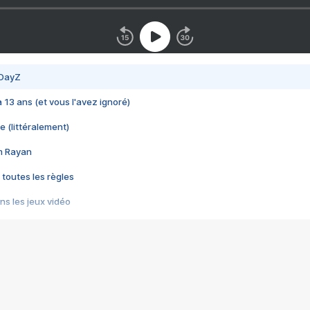
 DayZ
 a 13 ans (et vous l'avez ignoré)
e (littéralement)
im Rayan
 toutes les règles
s les jeux vidéo
us choquant de Rockstar ? - Le scandale BULLY
e plus moche de Steam
du RÊVE tourne au CAUCHEMAR
pendant 8 heures