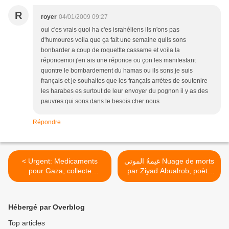
R
royer
04/01/2009 09:27
oui c'es vrais quoi ha c'es israhéliens ils n'ons pas
d'humoures voila que ça fait une semaine quils sons
bonbarder a coup de roquettte cassame et voila la
réponcemoi j'en ais une réponce ou çon les manifestant
quontre le bombardement du hamas ou ils sons je suis
français et je souhaites que les français arrétes de soutenire
les harabes es surtout de leur envoyer du pognon il y as des
pauvres qui sons dans le besois cher nous
Répondre
< Urgent: Medicaments
غيمةُ الموتى Nuage de morts
pour Gaza, collecte
par Ziyad Abualrob, poète
jusqu'au 6 janvier
palestinien >
Hébergé par Overblog
Top articles