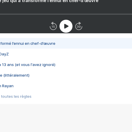
e jeu qui a transformé l’ennui en chef-d’œuvre
nsformé l’ennui en chef-d’œuvre
 DayZ
 a 13 ans (et vous l'avez ignoré)
e (littéralement)
im Rayan
 toutes les règles
s les jeux vidéo
us choquant de Rockstar ? - Le scandale BULLY
e plus moche de Steam