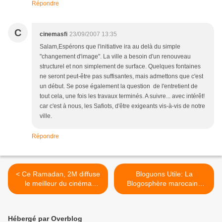
Répondre
C
cinemasfi
23/09/2007 13:35
Salam,Espérons que l'initiative ira au delà du simple
"changement d'image". La ville a besoin d'un renouveau
structurel et non simplement de surface. Quelques fontaines
ne seront peut-être pas suffisantes, mais admettons que c'est
un début. Se pose également la question de l'entretient de
tout cela, une fois les travaux terminés. A suivre... avec intérêt!
car c'est à nous, les Safiots, d'être exigeants vis-à-vis de notre
ville.
Répondre
< Ce Ramadan, 2M diffuse
Bloguons Utile: La
le meilleur du cinéma
Blogosphère marocaine
marocain
s'intéresse aux jeunes
détenus ! >
Hébergé par Overblog