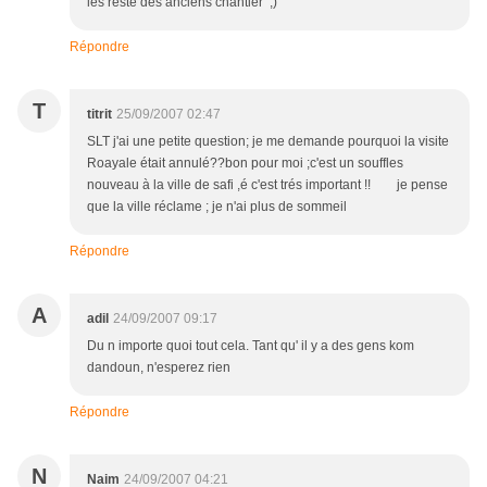
les reste des anciens chantier ;)
Répondre
T
titrit
25/09/2007 02:47
SLT j'ai une petite question; je me demande pourquoi la visite
Roayale était annulé??bon pour moi ;c'est un souffles
nouveau à la ville de safi ,é c'est trés important !! je pense
que la ville réclame ; je n'ai plus de sommeil
Répondre
A
adil
24/09/2007 09:17
Du n importe quoi tout cela. Tant qu' il y a des gens kom
dandoun, n'esperez rien
Répondre
N
Naim
24/09/2007 04:21