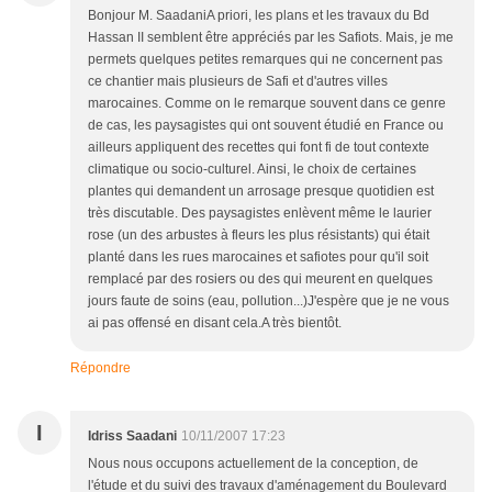
Bonjour M. SaadaniA priori, les plans et les travaux du Bd
Hassan II semblent être appréciés par les Safiots. Mais, je me
permets quelques petites remarques qui ne concernent pas
ce chantier mais plusieurs de Safi et d'autres villes
marocaines. Comme on le remarque souvent dans ce genre
de cas, les paysagistes qui ont souvent étudié en France ou
ailleurs appliquent des recettes qui font fi de tout contexte
climatique ou socio-culturel. Ainsi, le choix de certaines
plantes qui demandent un arrosage presque quotidien est
très discutable. Des paysagistes enlèvent même le laurier
rose (un des arbustes à fleurs les plus résistants) qui était
planté dans les rues marocaines et safiotes pour qu'il soit
remplacé par des rosiers ou des qui meurent en quelques
jours faute de soins (eau, pollution...)J'espère que je ne vous
ai pas offensé en disant cela.A très bientôt.
Répondre
I
Idriss Saadani
10/11/2007 17:23
Nous nous occupons actuellement de la conception, de
l'étude et du suivi des travaux d'aménagement du Boulevard