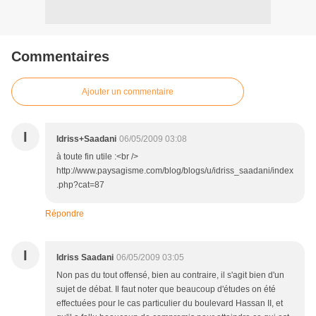
Commentaires
Ajouter un commentaire
I
Idriss+Saadani
06/05/2009 03:08
à toute fin utile :<br />
http://www.paysagisme.com/blog/blogs/u/idriss_saadani/index
.php?cat=87
Répondre
I
Idriss Saadani
06/05/2009 03:05
Non pas du tout offensé, bien au contraire, il s'agit bien d'un
sujet de débat. Il faut noter que beaucoup d'études on été
effectuées pour le cas particulier du boulevard Hassan II, et