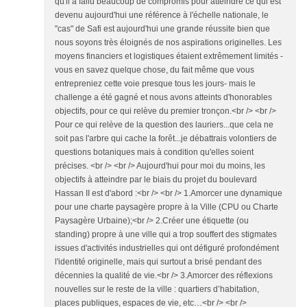
qu'il a fallu beaucoup de compromis pour atteindre ce qui est
devenu aujourd'hui une référence à l'échelle nationale, le
"cas" de Safi est aujourd'hui une grande réussite bien que
nous soyons très éloignés de nos aspirations originelles. Les
moyens financiers et logistiques étaient extrêmement limités -
vous en savez quelque chose, du fait même que vous
entrepreniez cette voie presque tous les jours- mais le
challenge a été gagné et nous avons atteints d'honorables
objectifs, pour ce qui relève du premier tronçon.<br /> <br />
Pour ce qui relève de la question des lauriers...que cela ne
soit pas l'arbre qui cache la forêt...je débattrais volontiers de
questions botaniques mais à condition qu'elles soient
précises. <br /> <br /> Aujourd'hui pour moi du moins, les
objectifs à atteindre par le biais du projet du boulevard
Hassan II est d'abord :<br /> <br /> 1.Amorcer une dynamique
pour une charte paysagère propre à la Ville (CPU ou Charte
Paysagère Urbaine);<br /> 2.Créer une étiquette (ou
standing) propre à une ville qui a trop souffert des stigmates
issues d'activités industrielles qui ont défiguré profondément
l'identité originelle, mais qui surtout a brisé pendant des
décennies la qualité de vie.<br /> 3.Amorcer des réflexions
nouvelles sur le reste de la ville : quartiers d’habitation,
places publiques, espaces de vie, etc…<br /> <br />