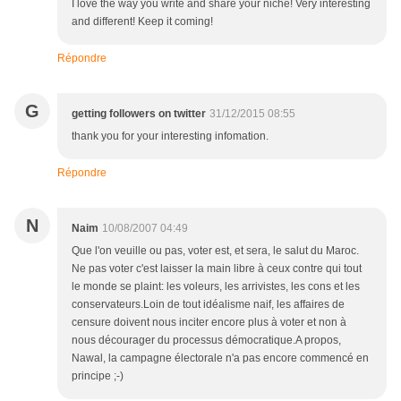
I love the way you write and share your niche! Very interesting
and different! Keep it coming!
Répondre
G
getting followers on twitter
31/12/2015 08:55
thank you for your interesting infomation.
Répondre
N
Naim
10/08/2007 04:49
Que l'on veuille ou pas, voter est, et sera, le salut du Maroc.
Ne pas voter c'est laisser la main libre à ceux contre qui tout
le monde se plaint: les voleurs, les arrivistes, les cons et les
conservateurs.Loin de tout idéalisme naif, les affaires de
censure doivent nous inciter encore plus à voter et non à
nous décourager du processus démocratique.A propos,
Nawal, la campagne électorale n'a pas encore commencé en
principe ;-)