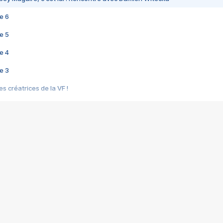
e 6
e 5
e 4
e 3
s créatrices de la VF !
e 2
e 1
e Mektoub My Love arrive enfin ! Rencontre avec Shaïn Boumedine et Sal
i : après Toni en famille
elle réalise le bouleversant Dites lui que je l'aime
ais ! Rencontre autour de Vie privée de Rebecca Zlotowski
 de Marguerite, Grave... Rencontre avec Ella Rumpf