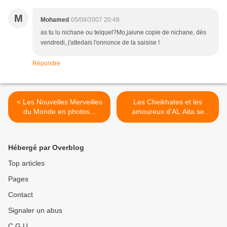
M
Mohamed
05/08/2007 20:49
as tu lu nichane ou telquel?Mo,jaiune copie de nichane, dès
vendredi, j'attedais l'onnonce de la saisise !
Répondre
< Les Nouvelles Merveilles
Les Cheikhates et les
du Monde en photos...
amoureux d'AL Aita se
donnent rendez-vous à Safi
! >
Hébergé par Overblog
Top articles
Pages
Contact
Signaler un abus
C.G.U.