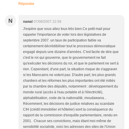
Répondre
N
nawal
07/08/2007 22:58
J'espère que vous allez tous très bien.Ce petit mail pour
rappeler l'importance de voter lors des législatives de
septembre 2007. un taux de participation faible va
certainement décrédibiliser tout le processus démocratique
engagé depuis une dizaine d'années. C'est facile de dire que
c'est le roi qui gouverne, que le gouvernement ne fait
qu'exécuter les décisions du roi, et que le parlement ne sert à
rien. Cependant, d'une part, la situation risque de s'aggraver
si les Marocains ne votent pas. D'autre part, les plus grands
chantiers et les réformes les plus importantes ont été initiés
par la chambre des députés, notamment : développement du
monde rural (accès à l'eau potable et à l'électricité),
alphabétisation, code de la nationalité, moudawana...
Récemment, les décisions de justice relatives au scandale
CIH (crédit immobilier et hôtelier) sont la conséquence du
rapport de la commission d'enquête parlementaire, rendu en
2001. Chacun ses convictions, mais étant moi-même de
sensibilité socialiste, voici les adresses des sites de l'Union