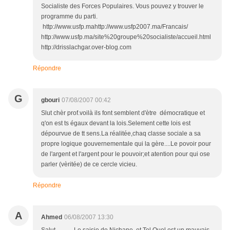
Socialiste des Forces Populaires. Vous pouvez y trouver le
programme du parti.
http://www.usfp.mahttp://www.usfp2007.ma/Francais/
http://www.usfp.ma/site%20groupe%20socialiste/accueil.html
http://drisslachgar.over-blog.com
Répondre
G
gbouri
07/08/2007 00:42
Slut chèr prof.voilà ils font semblent d'ètre démocratique et
q'on est ts égaux devant la lois.Selement cette lois est
dépourvue de tt sens.La réalitée,chaq classe sociale a sa
propre logique gouvernementale qui la gère....Le povoir pour
de l'argent et l'argent pour le pouvoir;et atention pour qui ose
parler (vèritée) de ce cercle vicieu.
Répondre
A
Ahmed
06/08/2007 13:30