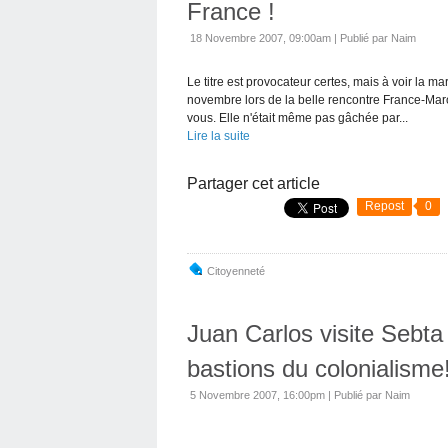
France !
18 Novembre 2007, 09:00am
|
Publié par Naim
Le titre est provocateur certes, mais à voir la 
novembre lors de la belle rencontre France-Maro
vous. Elle n'était même pas gâchée par...
Lire la suite
Partager cet article
Repost
0
Citoyenneté
Juan Carlos visite Sebta e
bastions du colonialisme
5 Novembre 2007, 16:00pm
|
Publié par Naim