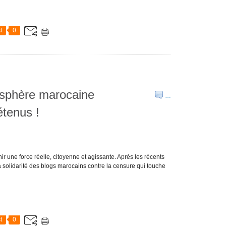
t
0
osphère marocaine
…
étenus !
 une force réelle, citoyenne et agissante. Après les récents
a solidarité des blogs marocains contre la censure qui touche
t
0