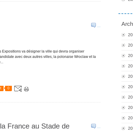
Arch
…
20
20
s Expositions va désigner la ville qui devra organiser
20
candidate avec deux autres villes, la polonaise Wroclaw et la
..
20
20
20
t
0
20
20
20
t la France au Stade de
…
20