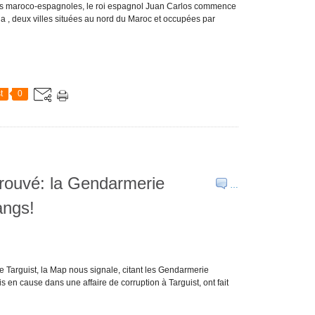
tions maroco-espagnoles, le roi espagnol Juan Carlos commence
illa , deux villes situées au nord du Maroc et occupées par
t
0
trouvé: la Gendarmerie
…
angs!
 Targuist, la Map nous signale, citant les Gendarmerie
 en cause dans une affaire de corruption à Targuist, ont fait