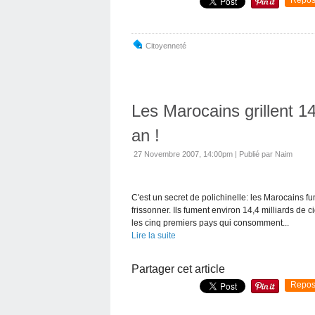
Citoyenneté
Les Marocains grillent 14
an !
27 Novembre 2007, 14:00pm
|
Publié par Naim
C'est un secret de polichinelle: les Marocains 
frissonner. Ils fument environ 14,4 milliards d
les cinq premiers pays qui consomment...
Lire la suite
Partager cet article
Repos