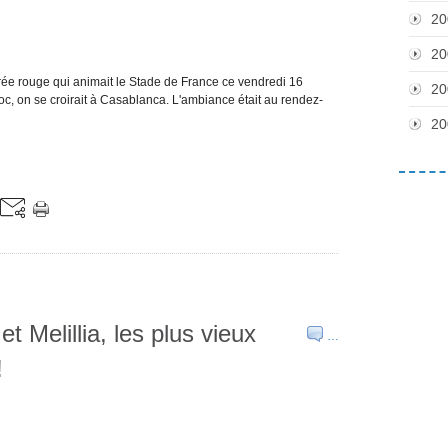
20
20
marée rouge qui animait le Stade de France ce vendredi 16
20
c, on se croirait à Casablanca. L'ambiance était au rendez-
20
t Melillia, les plus vieux
…
!