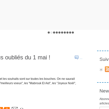
s oubliés du 1 mai !
…
Suiv
et les souhaits sont sur toutes les bouches. On ne saurait
meilleurs voeux", les "Mabrouk El Aid", les "Joyeux Noël",
News
Abonne
article
Email
t
0