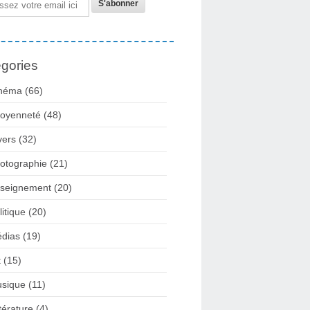
gories
néma
(66)
toyenneté
(48)
vers
(32)
otographie
(21)
seignement
(20)
litique
(20)
dias
(19)
t
(15)
sique
(11)
ttérature
(4)