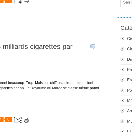
Caté
Ci
 milliards cigarettes par
…
Ci
Di
Ph
En
fument beaucoup. Trop. Mais ces chiffres astronomiques font
e cigarettes par an. Le Royaume du Maroc se classe même parmi
Po
Mé
Ar
t
0
Mu
Li