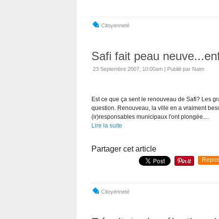
Citoyenneté
Safi fait peau neuve...enf
23 Septembre 2007, 10:00am
|
Publié par Naim
Est ce que ça sent le renouveau de Safi? Les g
question. Renouveau, la ville en a vraiment beso
(ir)responsables municipaux l'ont plongée....
Lire la suite
Partager cet article
Repos
Citoyenneté