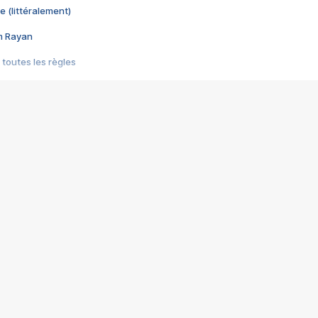
e (littéralement)
im Rayan
 toutes les règles
s les jeux vidéo
us choquant de Rockstar ? - Le scandale BULLY
e plus moche de Steam
du RÊVE tourne au CAUCHEMAR
pendant 8 heures
it… à tort
umiliés par un jeu vidéo
ire - Final Fantasy 8
ti un empire - Age of Empires
story DOFUS