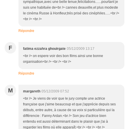
sympathique,avec une belle tenue,felicitations.......pourtant je
suis une habituée de<br /> cannes deauville,et plus modeste
le cinéma Russe à Honfleur,trés prisé des cinéphiles......<br />
<br /> <br />
Répondre
F
fatima ezzahra ghouirgate
05/12/2009 13:17
<br /> on espere voir des bon films ainsi une bonne
organisation<br /> <br /> <br />
Répondre
M
margareth
05/12/2009 07:52
<br /> Je viens de voir que le jury compte une actrice
française que j'aime beaucoup et que j'apprécie depuis ses
débuts, entre autre, à cause de sa voix si particulière qui la
différencie : Fanny Ardan.<br /> Son jeu d'actrice bien
entendu est aussi déterminant dans le plaisir que j'ai à
regarder les films où elle apparaît.<br /> <br /> <br />