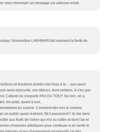
ouver vous menvoyer un message sur adresse email.
oubay ! Nourredine LAKHMARI fait vraiment la fierté de
'actrices et d'acteurs primés met l'eau à la ... aux yeux!
une semi-obscurité, ces délices, dont certains, à n'en pas
aroc Culturel ne s'exporte PAS DU TOUT. De loin, on a
es; les plats, quant à eux,
nellment en cuisine. Comment dès lors le cinéma
ec un public aussi restreint, fût-il passionné? Je me sens
oûter aux fruits de l'arbre qui m'a vu naître et dont l'air et
ormes d'oeuvres artistiques pour continuer à en sentir le
nts internes et les changements progressifs.Un très