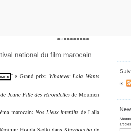
ival national du film marocain
Suiv
Le Grand prix:
Whatever Lola Wants
 de Jeune Fille des Hirondelles
de Moumen
News
inéma marocain:
Nos Lieux interdits
de Laila
Abonne
article
e féminin: Houda Sedki dans
Kherboucha
de
Email