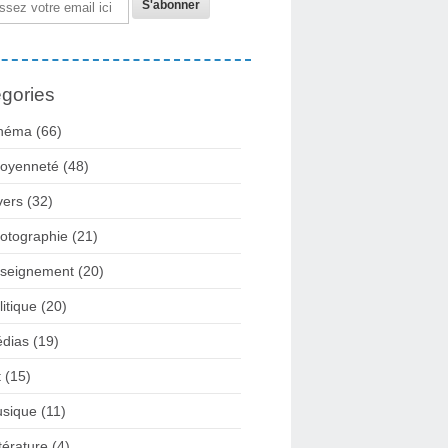
gories
néma
(66)
toyenneté
(48)
vers
(32)
otographie
(21)
seignement
(20)
litique
(20)
dias
(19)
t
(15)
sique
(11)
ttérature
(4)