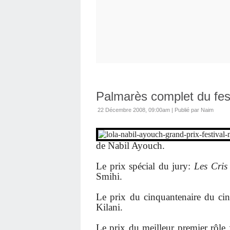
Palmarès complet du fest
22 Décembre 2008, 09:00am
|
Publié par Naim
de Nabil Ayouch.
Le prix spécial du jury:
Les Cris
Smihi.
Le prix du cinquantenaire du c
Kilani.
Le prix du meilleur premier rôl