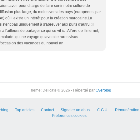
ient avoir pour charge de faire sortir notre culture de
 diffusion plus large, du moins vers des pays (européens, par
 où il existe un intérêt pour la création marocaine.La
nsistent pas uniquement à s'abreuver aux puits d'autrui; il
l'ailleurs de partager ce qui se vit ici. A l'ère de l'Internet,
re malade, qui ne voyage qu'avec de rares visas ...
 l'occasion des vacances du nouvel an.
Theme: Delicate © 2026 - Hébergé par
Overblog
rblog
Top articles
Contact
Signaler un abus
C.G.U.
Rémunération e
Préférences cookies