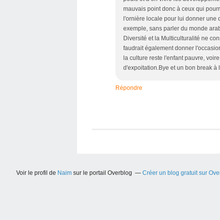
mauvais point donc à ceux qui pourra
l'ornière locale pour lui donner une
exemple, sans parler du monde arabe)
Diversité et la Multiculturalité ne co
faudrait également donner l'occasion à 
la culture reste l'enfant pauvre, voi
d'expoitation.Bye et un bon break à
Répondre
Voir le profil de
Naim
sur le portail Overblog
Créer un blog gratuit sur Ove