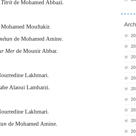
 Titrit
de Mohamed Abbazi.
Arch
 Mohamed Mouftakir.
20
métan
de Mohamed Amine.
20
ur Mer
de Mounir Abbar.
20
20
ourredine Lakhmari.
20
abe Alaoui Lamharzi.
20
20
20
ourredine Lakhmari.
20
tan
de Mohamed Amine.
20