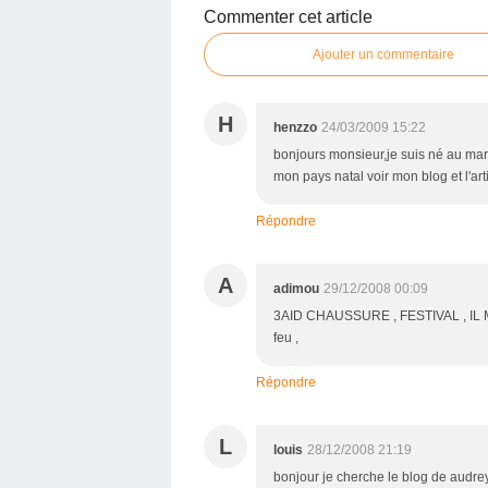
Commenter cet article
Ajouter un commentaire
H
henzzo
24/03/2009 15:22
bonjours monsieur,je suis né au mar
mon pays natal voir mon blog et l'art
Répondre
A
adimou
29/12/2008 00:09
3AID CHAUSSURE , FESTIVAL , IL 
feu ,
Répondre
L
louis
28/12/2008 21:19
bonjour je cherche le blog de audre