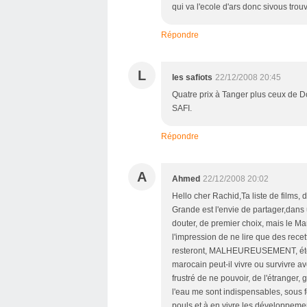
qui va l'ecole d'ars donc sivous tr
Répondre
L
les safiots
22/12/2008 20:45
Quatre prix à Tanger plus ceux de D
SAFI.
Répondre
A
Ahmed
22/12/2008 20:02
Hello cher Rachid,Ta liste de films, d
Grande est l'envie de partager,dans 
douter, de premier choix, mais le M
l'impression de ne lire que des recett
resteront, MALHEUREUSEMENT, éter
marocain peut-il vivre ou survivre av
frustré de ne pouvoir, de l'étranger, g
l'eau me sont indispensables, sous f
pouls et à en vivre les développeme