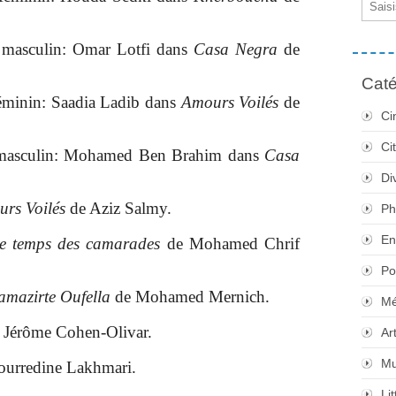
e masculin: Omar Lotfi dans
Casa Negra
de
Caté
féminin: Saadia Ladib dans
Amours Voilés
de
Ci
Ci
e masculin: Mohamed Ben Brahim dans
Casa
Di
rs Voilés
de Aziz Salmy.
Ph
En
e temps des camarades
de Mohamed Chrif
Po
amazirte Oufella
de Mohamed Mernich.
Mé
 Jérôme Cohen-Olivar.
Ar
Mu
urredine Lakhmari.
Li