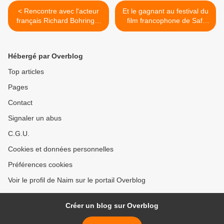
< Rencontre avec l'acteur
Et le gagnant au festival du
français Richard Bohringer
film francophone de Safi
à Safi !
est... >
Hébergé par Overblog
Top articles
Pages
Contact
Signaler un abus
C.G.U.
Cookies et données personnelles
Préférences cookies
Voir le profil de Naim sur le portail Overblog
Créer un blog sur Overblog