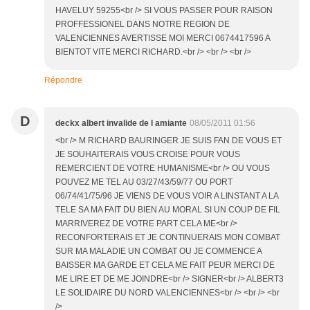
HAVELUY 59255<br /> SI VOUS PASSER POUR RAISON
PROFFESSIONEL DANS NOTRE REGION DE
VALENCIENNES AVERTISSE MOI MERCI 0674417596 A
BIENTOT VITE MERCI RICHARD.<br /> <br /> <br />
Répondre
D
deckx albert invalide de l amiante
08/05/2011 01:56
<br /> M RICHARD BAURINGER JE SUIS FAN DE VOUS ET
JE SOUHAITERAIS VOUS CROISE POUR VOUS
REMERCIENT DE VOTRE HUMANISME<br /> OU VOUS
POUVEZ ME TEL AU 03/27/43/59/77 OU PORT
06/74/41/75/96 JE VIENS DE VOUS VOIR A LINSTANT A LA
TELE SA MA FAIT DU BIEN AU MORAL SI UN COUP DE FIL
MARRIVEREZ DE VOTRE PART CELA ME<br />
RECONFORTERAIS ET JE CONTINUERAIS MON COMBAT
SUR MA MALADIE UN COMBAT OU JE COMMENCE A
BAISSER MA GARDE ET CELA ME FAIT PEUR MERCI DE
ME LIRE ET DE ME JOINDRE<br /> SIGNER<br /> ALBERT3
LE SOLIDAIRE DU NORD VALENCIENNES<br /> <br /> <br
/>