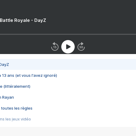
 Battle Royale - DayZ
 DayZ
 a 13 ans (et vous l'avez ignoré)
e (littéralement)
im Rayan
 toutes les règles
s les jeux vidéo
us choquant de Rockstar ? - Le scandale BULLY