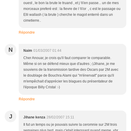
ouest , le bon la brute le truand , et j \\\'en passe... un de mes
morceaux preferé est : la fievre de l \\\'or , c est le passage ou
Elli wallash ( la brute ) cherche le magot enterré dans un
cimetierre..
Répondre
N
Naim
01/03/2007 01:44
Cher Anouar, je crois qu'il faut comparer le comparable.
Même si on se défend mieux que d'autres ;-)Jihane, je me
souviens de la transmission tardive des Oscars par 2M avec
le doublage de Bouchra Alami qui "m'énervait" parce qu'il
m'empêchait d'apprécier les blagues du présentateur de
l'époque Billy Cristal :-)
Répondre
J
Jihane kenza
28/02/2007 15:11
Il fut un temps ou je pouvais suivre la ceromnie sur 2M trois
semaines plus tard, mais c'etait interssant quand meme. <br