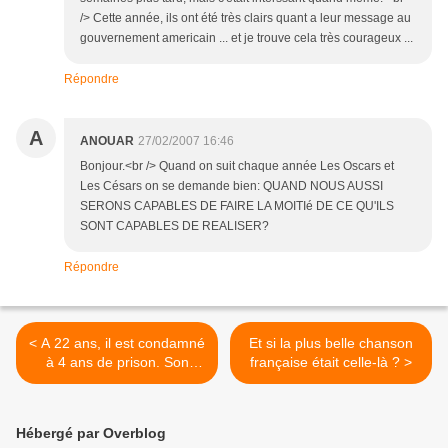
/> Cette année, ils ont été très clairs quant a leur message au
gouvernement americain ... et je trouve cela très courageux ...
Répondre
A
ANOUAR
27/02/2007 16:46
Bonjour.<br /> Quand on suit chaque année Les Oscars et
Les Césars on se demande bien: QUAND NOUS AUSSI
SERONS CAPABLES DE FAIRE LA MOITIé DE CE QU'ILS
SONT CAPABLES DE REALISER?
Répondre
< A 22 ans, il est condamné
Et si la plus belle chanson
à 4 ans de prison. Son
française était celle-là ? >
crime: il blogue !
Hébergé par Overblog