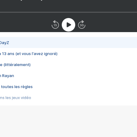
 DayZ
 a 13 ans (et vous l'avez ignoré)
e (littéralement)
im Rayan
 toutes les règles
s les jeux vidéo
us choquant de Rockstar ? - Le scandale BULLY
e plus moche de Steam
du RÊVE tourne au CAUCHEMAR