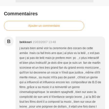
Commentaires
Ajouter un commentaire
B
bekkouri
15/03/2007 13:48
j aurais bien aimé voir la ceremonie des oscars de cette
année mais ca fait trois ans que j ai plus vu la telé , c est pas
que j ai pas de telé mais je prefere mon pc , c plus interactif
et bien plus instructif ,je dois dire que je suis un fan de martin
scorcese et un tres tres grand fan du grand ennio moriccone ,
qu\\\'on lui decerene un oscar n \\\'est que justice , même s\\\'il
merite mieux , sa music n\\\'a pas de pareil , c\\\'est un genie
qui a influencé et influence encore les compositeur de B.O de
films ,grâce a sa music il a reinventé un genre
cinematographique :le western spaghetti , bien sur avec la
complicité de son ami d \\\'enfance sergio leone , j ai la BO de
tout les films dont il a composé la music , bien sur ceux de
leone , pour une poignee de dollars , il etait une fois dans l