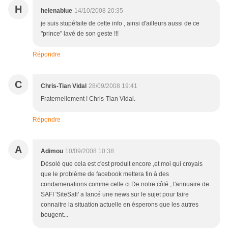
H
helenablue
14/10/2008 20:35
je suis stupéfaite de cette info , ainsi d'ailleurs aussi de ce
"prince" lavé de son geste !!!
Répondre
C
Chris-Tian Vidal
28/09/2008 19:41
Fraternellement ! Chris-Tian Vidal.
Répondre
A
Adimou
10/09/2008 10:38
Désolé que cela est c'est produit encore ,et moi qui croyais
que le problème de facebook mettera fin à des
condamenations comme celle ci.De notre côté , l'annuaire de
SAFI 'SiteSafi' a lancé une news sur le sujet pour faire
connaitre la situation actuelle en ésperons que les autres
bougent...