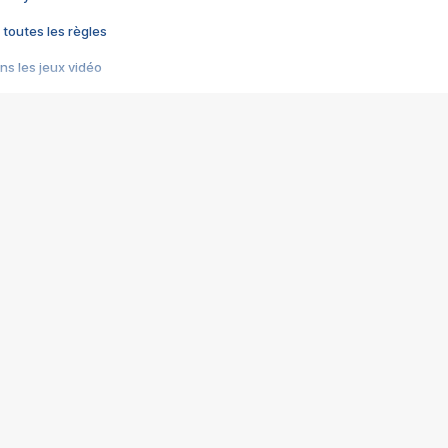
 toutes les règles
s les jeux vidéo
us choquant de Rockstar ? - Le scandale BULLY
e plus moche de Steam
du RÊVE tourne au CAUCHEMAR
pendant 8 heures
it… à tort
umiliés par un jeu vidéo
ire - Final Fantasy 8
ti un empire - Age of Empires
story DOFUS
tard, il crée l'un des pires jeux de tous les temps, MindsEye.